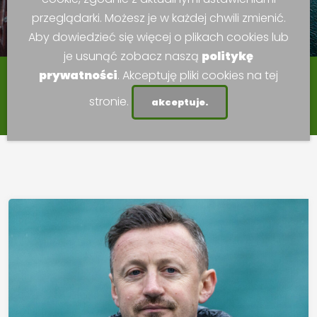
przeglądarki. Możesz je w każdej chwili zmienić.
Aby dowiedzieć się więcej o plikach cookies lub
je usunąć zobacz naszą
politykę
prywatności
. Akceptuję pliki cookies na tej
Koalicja Marek Ziem Górskich
ul. Rynek 2, 34-300 Żywiec |
(33) 475 42 51 |
-A
A
stronie.
akceptuje.
A+