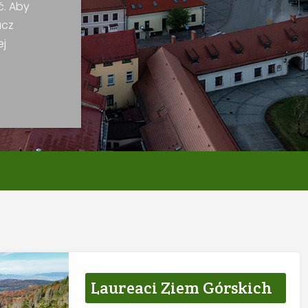
ć. Aby
acz
ej
Laureaci Ziem Górskich