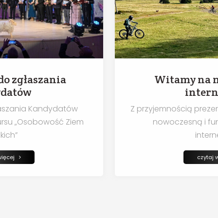
o zgłaszania
Witamy na n
datów
intern
aszania Kandydatów
Z przyjemnością preze
kursu „Osobowość Ziem
nowoczesną i fun
kich”
inter
czytaj więcej