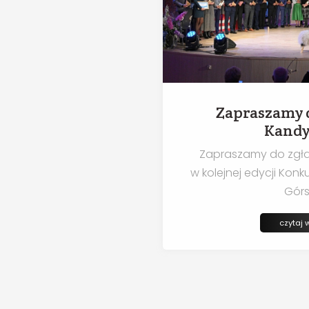
Zapraszamy d
Kandy
Zapraszamy do zgł
w kolejnej edycji Kon
Górs