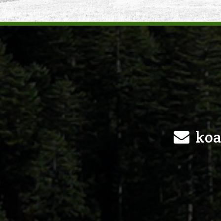
1
koa