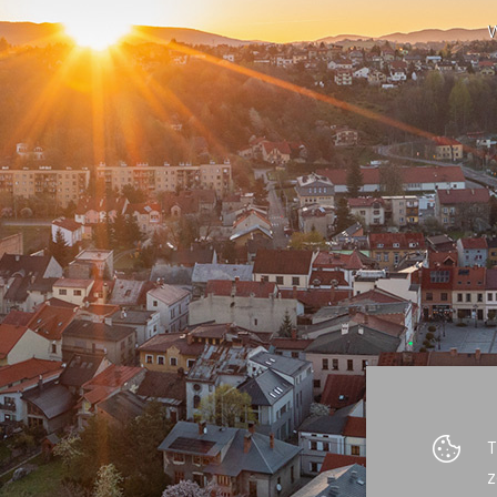
W
T
z