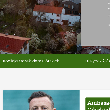
u
d
s
Koalicja Marek Ziem Górskich
ul. Rynek 2,
Ambasa
Górskic