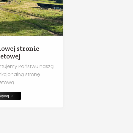
owej stronie
etowej
ntujemy Państwu naszą
kcjonalną stronę
netową
czytaj więcej