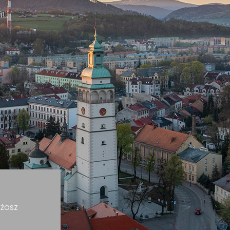
h!
ażasz