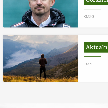
KMZG
Aktualn
KMZG