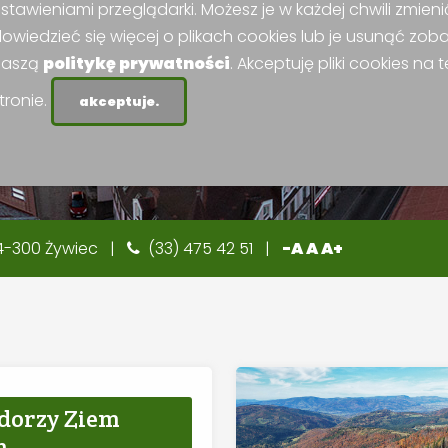
stawieniami przeglądarki. Możesz je w każdej chwili zmieni
owiedzieć się więcej o plikach cookies lub je usunąć zob
naszą
politykę prywatności
. Akceptuję pliki cookies na t
tronie.
akceptuje.
 34-300 Żywiec |
(33) 475 42 51 |
-A
A
A+
dorzy Ziem
h